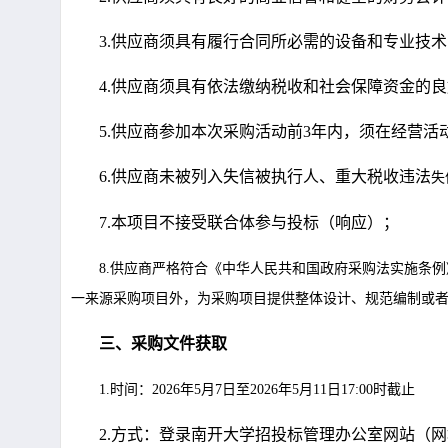
3.
供应商须具有履行合同所必需的设备和专业技术
4.
供应商须具有依法缴纳税收和社会保障资金的良
5.
供应商
参加本次采购活动前
3
年内，须在经营活
6.
供应商未被列入失信被执行人、重大税收违法
失
7.
本项目不接受联合体参与投标（响应）
；
8.供应商严格符合《中华人民共和国政府采购法实施条
一来源采购项目外，为采购项目提供整体设计、规范编制或
三、采购文件获取
1
.时间：
2026
年
5
月
7
日至
2026
年
5
月
11
日
17:00时截止
2.
方式：登录南开大学招投标管理办公室网站（网