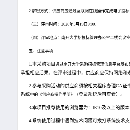
2.解密方式：供应商应通过互联网在线操作完成电子投
（三）评审时间：
2026
年
5
月
19
日
9:00。
（四）评审地点：南开大学招投标管理办公室二楼会议
五、注意事项
1.
本采购项目
通过南开大学采购招标管理信息平台发布
承担相应后果。在评审过程中，供应商应
保持网络和
2.
参与采购活动的供应商须按相关程序办理
CA
证
系统
登录系统后可查看）。
中的《供应商操作手册》（
3.
本项目推荐使用的浏览器为：
IE10
及以上的版本
4.
系统使用过程中遇到技术问题可拨打系统技术支