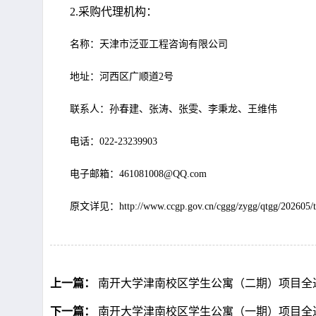
2.
采购代理机构：
名称：天津市泛亚工程咨询有限公司
地址：河西区广顺道
2号
联系人：孙春建、张涛、张雯、李秉龙、王维伟
电话：
022-23239903
电子邮箱：
461081008@QQ.com
原文详见：
http://www.ccgp.gov.cn/cggg/zygg/qtgg/202605
上一篇：
南开大学津南校区学生公寓（二期）项目全过程
下一篇：
南开大学津南校区学生公寓（一期）项目全过程造