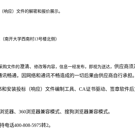
标（响应）文件的解密和报价展示。
室（南开大学西南村
13号楼北侧）
澄清、
供应商须
采购文件的
修改等内容，信息一经发布，即视为送达，
通讯畅通，因网络和通讯不畅造成的一切后果由供应商自行承担
书和安装投标（响应）文件编制工具、
CA
证书驱动、签章软件后
浏览器、
360
浏览器兼容模式、搜狗浏览器兼容模式。
持电话
400-808-5975
转
2
。