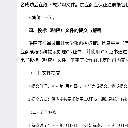
名成功后在线下载采购文件。供应商应保证注册报名
3.
售价：
0
元。
四、投标（响应）文件的提交与解密
供应商须通过南开大学采购招标管理信息平台（
应商须按系统提示办理
CA
证书，并使用
CA
证书通过
电子投标（响应）文件、解密等操作在规定时间内完
（一）文件提交
1.提交时间：
2026
年
5
月
19
日
8：30前完成提交。逾期提
2.提交方式：供应商按要求使用CA证书，通过系统上
（二）文件解密
1.解密时间：
2026
年
5
月
19
日
8:30开始解密，
2026
年
5
月
19