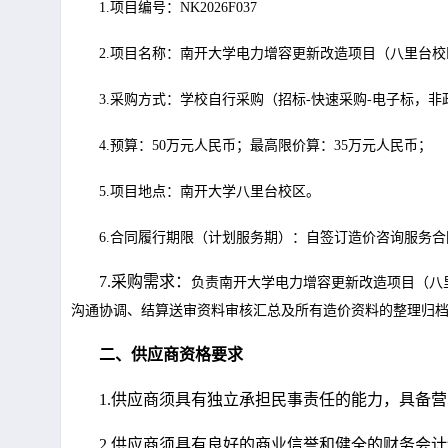
1.项目
编号：
NK2026F037
2.项目
名称：
南开大学电力增容更新改造项目（八里台校
3.采购
方式：学校自行采购（招标
-快速采购-电子标，
非
4.预算：
50
万元人民币；最高限价算：
35
万元人民币；
5.项目地点：南开大学八里台校区。
6.合同履行期限（计划服务期）：自签订造价咨询服务
7.
采购需求：
负责南开大学电力增容更新改造项目（八
沟通协调、结算送审资料审核汇总及所有造价资料的整理归
二、供应商资格要求
1.
供应商须具有独立承担民事责任的能力，具备营
2.
供应商须具有良好的商业信誉和健全的财务会计