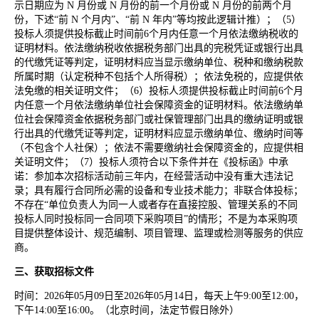
示日期应为 N 月份或 N 月份的前一个月份或 N 月份的前两个月
份，下述“前 N 个月内”、“前 N 年内”等均按此逻辑计推）；（5）
投标人须提供投标截止时间前6个月内任意一个月依法缴纳税收的
证明材料。依法缴纳税收依据税务部门出具的完税凭证或银行出具
的代缴凭证等判定，证明材料应当显示缴纳单位、税种和缴纳税款
所属时期（认定税种不包括个人所得税）；依法免税的，应提供依
法免缴的相关证明文件；（6）投标人须提供投标截止时间前6个月
内任意一个月依法缴纳单位社会保障资金的证明材料。依法缴纳单
位社会保障资金依据税务部门或社保管理部门出具的缴纳证明或银
行出具的代缴凭证等判定，证明材料应显示缴纳单位、缴纳时间等
（不包含个人社保）；依法不需要缴纳社会保障资金的，应提供相
关证明文件；（7）投标人须符合以下条件并在《投标函》中承
诺：参加本次招标活动前三年内，在经营活动中没有重大违法记
录；具有履行合同所必需的设备和专业技术能力；非联合体投标；
不存在“单位负责人为同一人或者存在直接控股、管理关系的不同
投标人同时投标同一合同项下采购项目”的情形；不是为本采购项
目提供整体设计、规范编制、项目管理、监理或检测等服务的供应
商。
三、获取招标文件
时间：2026年05月09日至2026年05月14日，每天上午9:00至12:00，
下午14:00至16:00。（北京时间，法定节假日除外）