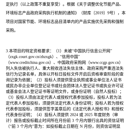
定执行（以上政策不重复享受）。根据《关于调整优化节能产品、
环境标志产品政府采购执行机制的通知》（财库〔2019〕9号），本
项目对国家节能、环境标志品目清单内的产品实施优先采购和强制
采购。
3.本项目的特定资格要求：（1）未被“中国执行信息公开网”
（zxgk.court.gov.cn/zhzxgk）、“信用中国”
（www.creditchina.gov.cn）、中国政府采购网（www.ccgp.gov.cn）
列入失信被执行人、重大税收违法失信主体、政府采购严重违法失
信行为记录名单，具体以开标日投标文件开启后资格审查阶段的查
询记录为依据；（2）投标人须提供营业执照或事业单位法人证书
或民办非企业单位登记证书或社会团体法人登记证书或执业许可证
或基金会法人登记证书等证明文件，或身份证明（自然人投标）；
（3）投标人须由法定代表人或授权代表参加投标，投标人若为法
定代表人参加投标，须提供法定代表人身份证明；投标人若为授权
代表参加投标，须提供签字盖章后的《法定代表人授权书》和授权
代表身份证明；（4）投标人须提供 2024 或 2025 年度财务（审
计）报告或投标截止时间所在月份前 3 个月内银行出具的资信证明
（“前 3 个月内”意为：如投标截止日期在 N 月份，则资信证明显