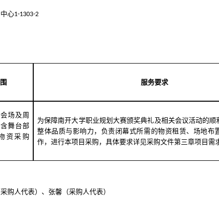
易中心
1-1303-2
围
服务要求
于
会场及周
为保障南开大学职业规划大赛颁奖典礼及相关会议活动的顺
包含
舞台部
整体品质与影响力，负责闭幕式所需的物资租赁、场地布
物资
采购
作，进行本项目采购，具体要求详见采购文件第三章项目需
（采购人代表）
、张馨
（采购人代表）