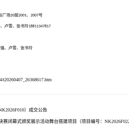
际广场
层
、
号
20
2001
2007
强、卢雪、张书玲
18811347817
俊强、卢雪、张书玲
4/t20260407_26368617.htm
026F010）成交公告
赛闭幕式颁奖展示活动舞台搭建项目（项目编号：NK2026F02