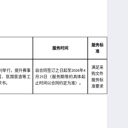
服务标
服务时间
准
满足采
利举行，提升赛事
自合同签订之日起至
年
2026
4
购文件
置、氛围营造等工
月
日（服务期限的具体起
25
服务标
求书。
止时间以合同约定为准）。
准要求