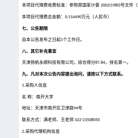
本项目代理费收费标准：参照原国家计委
号文件（
2002(1980)
本项目代理费总金额：
万元（人民币）
0.514490
七、公告期限
自本公告发布之日起
个工作日。
1
八、其它补充事宜
天津扬帆永顺科技有限公司，综合得分
，排名第一。
87.84
九、凡对本次公告内容提出询问，请按以下方式联系。
采购人信息
1.
名
称：南开大学
地址：天津市南开区卫津路
号
94
联系方式：满老师、王老师
022-23508050
采购代理机构信息
2.