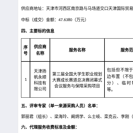
供应商地址：天津市河西区南京路与马场道交口天津国际贸
中标（成交）金额：
（万元）
47.6380
四、主要标的信息
供应商
序
服务名称
服务范
号
名称
包括但不限
天津扬
第三届全国大学生职业规划
边布置（不
帆永顺
1
大赛成长赛道总决赛闭幕式
科技有
分）
、临时
会议服务与保障采购项目
限公司
等。
五、评审专家（单一来源采购人员）名单：
郭丽君（组长）、梁海玲、阚炳学、么士岐、栾克云
、李刚
六、代理服务收费标准及金额：