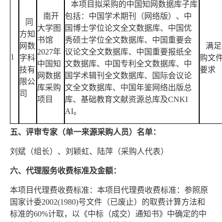
本项目拟采购的中国知网数据库子库
南开
包括：中国学术期刊（网络版）、中
同
大学图
国博士学位论文全文数据库、中国优
方知
书馆
秀硕士学位全文数据库、中国重要会
网数
满足
2027年
议论文全文数据库、中国重要报纸全
1
字科
购文
中国知
文数据库、中国专利全文数据库、中
技有
要求
网数据
国学术辑刊全文数据库、国际会议论
限公
库采购
文全文数据库、中国年鉴网络出版总
司
项目
库、基础教育文献资源总库及CNKI
AI。
五、评审专家（单一来源采购人员）名单：
刘斌（组长）、刘颖虹、陆萍（采购人代表）
六、代理服务收费标准及金额：
本项目代理费收费标准：本项目代理费收费标准：参照原
国家计委
2002(1980)号文件（已废止）的取费计算方法和
标准的60%计取，以《中标（成交）通知书》中确定的中