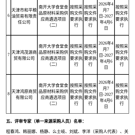
2026年4
南开大学食堂食
按照采
按照采
按照采
天津市和平粮
月7
品原材料采购供
购文件
购文件
购文件
6
油贸易有限责
日-2027
应商遴选项目
要求执
要求执
要求执
任公司
年4月6
（二）
行
行
行
日
2026年4
南开大学食堂食
按照采
按照采
按照采
月7
天津鸿茂源商
品原材料采购供
购文件
购文件
购文件
7
日-2027
贸有限公司
应商遴选项目
要求执
要求执
要求执
年4月6
（二）
行
行
行
日
2026年4
南开大学食堂食
按照采
按照采
按照采
月7
天津鸿原商贸
品原材料采购供
购文件
购文件
购文件
8
日-2027
有限公司
应商遴选项目
要求执
要求执
要求执
年4月6
（二）
行
行
行
日
五、评审专家（单一来源采购人员）名单：
程春鸿、韩丽娜、杨静、么士岐、刘斌、李洋（采购人代表）、关