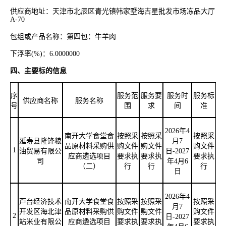
供应商地址：天津市北辰区青光镇韩家墅海吉星批发市场冻品大厅
A-70
包组或产品名称：第四包：牛羊肉
下浮率
(%)：6.0000000
四、主要标的信息
序
服务范
服务要
服务时
服务标
供应商名称
服务名称
号
围
求
间
准
2026年4
南开大学食堂食
按照采
按照采
按照采
延寿县隆锋粮
月7
品原材料采购供
购文件
购文件
购文件
1
油贸易有限公
日-2027
应商遴选项目
要求执
要求执
要求执
司
年4月6
（二）
行
行
行
日
2026年4
芦台经济技术
南开大学食堂食
按照采
按照采
按照采
月7
开发区海北津
品原材料采购供
购文件
购文件
购文件
2
日-2027
站米业有限公
应商遴选项目
要求执
要求执
要求执