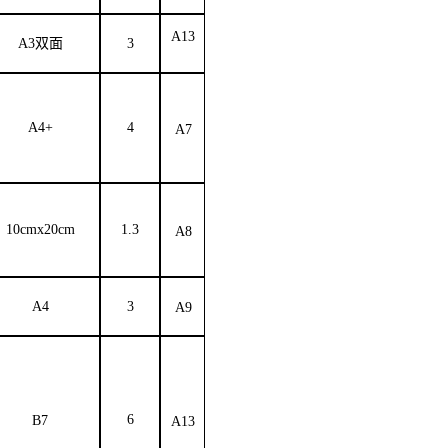
A13
A3双面
3
A4+
4
A7
10cmx20cm
1.3
A8
A4
3
A9
6
B7
A13