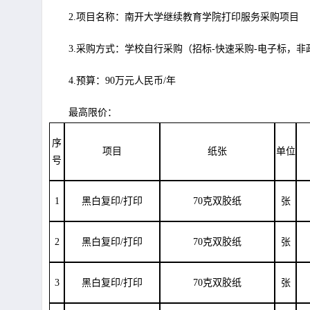
2.项目名称：南开大学继续教育学院打印服务采购项目
3.采购方式：学校自行采购（招标-快速采购-电子标，非
4.预算：
90
万元人民币/年
最高限价：
序
项目
纸张
单位
号
1
黑白复印/打印
70克双胶纸
张
2
黑白复印/打印
70克双胶纸
张
3
黑白复印/打印
70克双胶纸
张