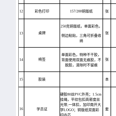
12
彩色打印
157/200铜版纸
张
250克铜版纸，单面彩色，
桌牌
张
13
侧边粘贴，三角可折叠收
纳
单面彩色，特种不干胶，
椅签
张
14
背面使用双面无痕胶，不
脱胶，清除时不留痕
15
胶装
本
硬胶
80丝PVC
外壳；1.5cm
挂绳，平纹包扣高密度丝
光带,一体扣，加印南开大
16
学员证
套
学LOGO；铜版纸双面彩
印内芯