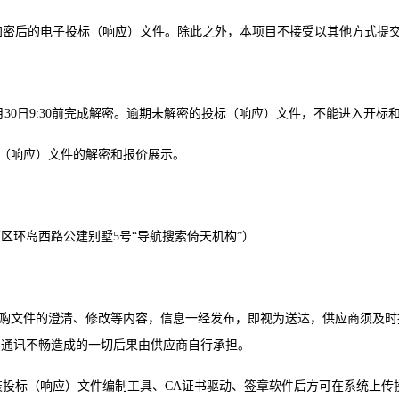
传加密后的电子投标（响应）文件。除此之外，本项目不接受以其他方式提
6年04月30日9:30前完成解密。逾期未解密的投标（响应）文件，不能进入开
标（响应）文件的解密和报价展示。
区环岛西路公建别墅5号“导航搜索倚天机构”）
采购文件的澄清、修改等内容，信息一经发布，即视为送达，供应商须及
和通讯不畅造成的一切后果由供应商自行承担。
安装投标（响应）文件编制工具、CA证书驱动、签章软件后方可在系统上