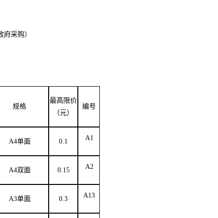
政府采购）
最高限价
规格
编号
（元）
A1
A4单面
0.1
A2
A4双面
0.15
A13
A3单面
0.3