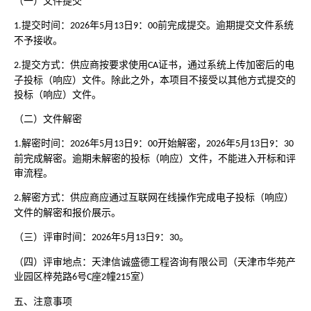
（一）文件提交
提交时间：
年
月
日
：
前完成提交。逾期提交文件系统
1.
2026
5
13
9
00
不予接收。
提交方式：供应商按要求使用
证书，通过系统上传加密后的电
2.
CA
子投标（响应）文件。除此之外，本项目不接受以其他方式提交的
投标（响应）文件。
（二）文件解密
解密时间：
年
月
日
：
开始解密，
年
月
日
：
1.
2026
5
13
9
00
2026
5
13
9
30
前完成解密。逾期未解密的投标（响应）文件，不能进入开标和评
审流程。
解密方式：供应商应通过互联网在线操作完成电子投标（响应）
2.
文件的解密和报价展示。
（三）评审时间：
年
月
日
：
。
2026
5
13
9
30
（四）评审地点：天津信诚盛德工程咨询有限公司（天津市华苑产
业园区梓苑路
号
座
幢
室）
6
C
2
215
五、注意事项