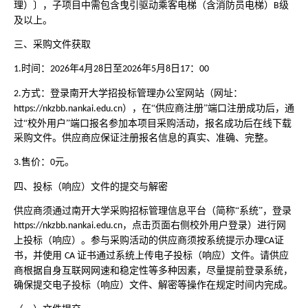
理）〕，子项目中需包含曳引驱动乘客电梯（含消防员电梯）
级
B
及以上。
三、采购文件获取
时间：
年
月
日至
年
月
日
：
1.
2026
4
28
2026
5
8
17
00
方式：登录南开大学招投标管理办公室网站（网址：
2.
），在“供应商注册”端口注册成功后，通
https://nkzbb.nankai.edu.cn
过“校外用户”端口报名参加本项目采购活动，报名成功后在线下载
采购文件。供应商应保证注册报名信息的真实、准确、完整。
售价：
元。
3.
0
四、投标（响应）文件的提交与解密
供应商须通过南开大学采购招标管理信息平台（简称
“系统”，登录
，点击页面右侧校外用户登录）进行网
https://nkzbb.nankai.edu.cn
上投标（响应）。参与采购活动的供应商须按系统提示办理
证
CA
书，并使用
证书通过系统上传电子投标（响应）文件。请供应
CA
商根据自身互联网网速和稳定性等多种因素，尽量提前登录系统，
确保提交电子投标（响应）文件、解密等操作在规定时间内完成。