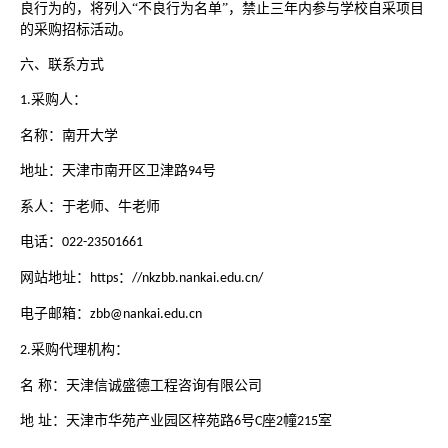
良行为的，将列入“不良行为名单”，禁止三年内参与学校自采项目
的采购招标活动。
六、联系方式
采购人：
1.
名称：南开大学
地址：天津市南开区卫津路
号
94
系人：于老师、牛老师
电话：
022-23501661
网站地址：
：
https
//nkzbb.nankai.edu.cn/
电子邮箱：
zbb@nankai.edu.cn
采购代理机构：
2.
名
称：天津信诚盛德工程咨询有限公司
地
址：天津市华苑产业园区梓苑路
号
座
幢
室
6
C
2
215