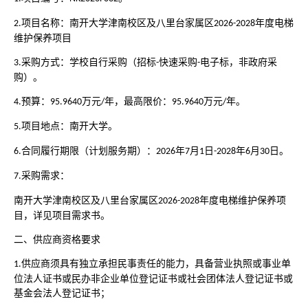
项目名称：南开大学津南校区及八里台家属区
年度电梯
2.
2026-2028
维护保养项目
采购方式：学校自行采购（招标
快速采购
电子标，非政府采
3.
-
-
购）。
预算：
万元
年，最高限价：
万元
年。
4.
95.9640
/
95.9640
/
项目地点：南开大学。
5.
合同履行期限（计划服务期）：
年
月
日
年
月
日。
6.
2026
7
1
-2028
6
30
采购需求：
7.
南开大学津南校区及八里台家属区
年度电梯维护保养项
2026-2028
目，详见项目需求书。
二、供应商资格要求
供应商须具有独立承担民事责任的能力，具备营业执照或事业单
1.
位法人证书或民办非企业单位登记证书或社会团体法人登记证书或
基金会法人登记证书；