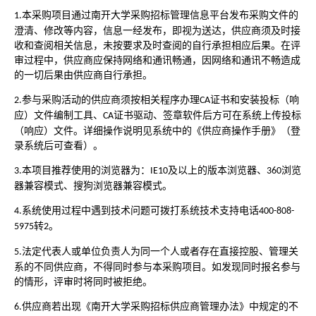
本采购项目通过南开大学采购招标管理信息平台发布采购文件的
1.
澄清、修改等内容，信息一经发布，即视为送达，供应商须及时接
收和查阅相关信息，未按要求及时查阅的自行承担相应后果。在评
审过程中，供应商应保持网络和通讯畅通，因网络和通讯不畅造成
的一切后果由供应商自行承担。
参与采购活动的供应商须按相关程序办理
证书和安装投标（响
2.
CA
应）文件编制工具、
证书驱动、签章软件后方可在系统上传投标
CA
（响应）文件。详细操作说明见系统中的《供应商操作手册》（登
录系统后可查看）。
本项目推荐使用的浏览器为：
及以上的版本浏览器、
浏览
3.
IE10
360
器兼容模式、搜狗浏览器兼容模式。
系统使用过程中遇到技术问题可拨打系统技术支持电话
4.
400-808-
转
。
5975
2
法定代表人或单位负责人为同一个人或者存在直接控股、管理关
5.
系的不同供应商，不得同时参与本采购项目。如发现同时报名参与
的情形，评审时将同时被拒绝。
供应商若出现《南开大学采购招标供应商管理办法》中规定的不
6.