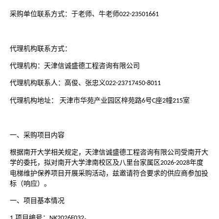
采购单位联系方式：于老师、牛老师
022-23501661
代理机构联系方式：
代理机构：天津信诚盛德工程咨询有限公司
代理机构联系人：高俊、张忠义
022-23717450-8011
代理机构地址：
天津市华苑产业园区梓苑路
号
座
幢
室
6
C
2
215
一、采购项目内容
根据南开大学相关规定，天津信诚盛德工程咨询有限公司受南开大
学的委托，拟对南开大学津南校区及八里台家属区
年度
2026-2028
电梯维护保养项目开展采购活动，兹邀请符合要求的供应商参加投
标（响应）。
一、项目基本情况
项目编号：
。
1.
NK2026F032