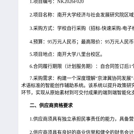
1.
项目
编号：NK2026F020
2.
项目
名称：
南开大学经济与社会发展研究院区域
3.
采购
方式：学校自行采购（招标-快速采购-电子
4.
预算：
95
万元人民币；最高限价：
95
万元人民币
5.
项目地点：南开大学
八里台
校区
。
6.
合同履行期限（计划服务期）：自合同签订后1个
7.
采购需求：构建一个深度理解“京津冀协同发展
术语标准的智能创作辅助系统。该系统以提升政策研
环节，实现从原始素材到可交付成果的端到端智能化
二、供应商资格要求
1.
供应商须具有独立承担民事责任的能力，具备营
2.
供应商须具有良好的商业信誉和健全的财务会计