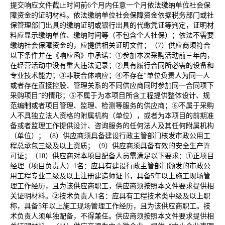
提交响应文件截止时间前6个月内任意一个月依法缴纳单位社会保
障资金的证明材料。依法缴纳单位社会保障资金依据税务部门或社
保管理部门出具的缴纳证明或银行出具的代缴凭证等判定，证明材
料应显示缴纳单位、缴纳时间等（不包含个人社保）；依法不需要
缴纳社会保障资金的，应提供相关证明文件；（7）供应商须符合
以下条件并在《响应函》中承诺：①参加本次采购活动前三年内，
在经营活动中没有重大违法记录；②具有履行合同所必需的设备和
专业技术能力；③非联合体响应；④不存在“单位负责人为同一人
或者存在直接控股、管理关系的不同供应商同时参加同一合同项下
采购项目”的情形；⑤不属于为本项目所含工程提供整体设计、规
范编制或者项目管理、监理、检测等服务的供应商；⑥不属于采购
人不具独立法人资格的附属机构（单位），或者为本项目的前期准
备或者监理工作提供设计、咨询服务的任何法人及其任何附属机构
（单位）；（8）供应商须具备建设行政主管部门核发市政公用工
程总承包三级及以上资质；（9）供应商须具备有效的安全生产许
可证；（10）供应商对本项目配备人员需满足以下要求：①正项目
经理（项目负责人）1名：应具有建设行政主管部门颁发的市政公
用工程专业二级及以上注册建造师证书，具备5年以上施工现场管
理工作经历，且为该供应商职工，供应商须按照本文件要求提供相
关证明材料。②技术负责人1名：应具有工程技术类中级及以上职
称，具备5年以上施工现场管理工作经历，且为该供应商职工。技
术负责人须单独配备，不得兼任。供应商须按照本文件要求提供相