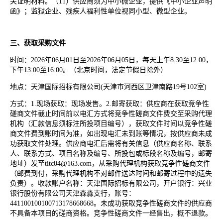
关证明材料。（11）供应商须为中小微企业，提供《中小企业声明
函》；监狱企业、残疾人福利性单位视同小型、微型企业。
三、获取采购文件
时间：2026年06月01日至2026年06月05日，每天上午8:30至12:00，
下午13:00至16:00。（北京时间，法定节假日除外）
地点：天津国际招标有限公司(天津市河西区卫津南路19号102室)
方式：1.现场获取：现场发售。2.邮寄获取：供应商在获取竞争性
磋商文件截止时间前以电汇方式将竞争性磋商文件费交至采购代理
机构（汇款信息须标注所投项目编号），获取文件时间以竞争性磋
商文件费到账时间为准，如出现电汇未到账等情况，按供应商未成
功获取文件处理。供应商电汇后需将有关信息（供应商名称、联系
人、联系方式、项目名称及编号、所投包或标段名称及编号，邮寄
地址）发至titc04@163.com，从采购代理机构获取竞争性磋商文件
（邮费到付，采购代理机构不对邮件送达时间和邮寄过程中的遗失
负责）。收款账户名称：天津国际招标有限公司，开户银行：兴业
银行股份有限公司天津森淼支行，账号：
441100100100713178668668。未成功获取竞争性磋商文件的供应商
不具备本项目的磋商资格。竞争性磋商文件一经售出，概不退款。