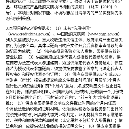
件规定执行（以上政策不重复享受）。根据《关于调整优化节能产
品、环境标志产品政府采购执行机制的通知》（财库〔2019〕9
号），本项目对国家节能、环境标志品目清单内的产品实施优先采
购和强制采购。
3.本项目的特定资格要求：（1）未被“信用中国”
（www.creditchina.gov.cn）、中国政府采购网（www.ccgp.gov.cn）
列入失信被执行人、重大税收违法失信主体、政府采购严重违法失
信行为记录名单，具体以磋商日响应文件开启后资格审查阶段的查
询记录为依据；（2）供应商须具备独立法人资格，须提供有效的
营业执照；（3）供应商须由法定代表人或授权代表参加磋商，供
应商若为法定代表人参加磋商，须提供法定代表人身份证明；供应
商若为授权代表参加磋商，须提供按要求签字盖章的《法定代表人
授权书》和授权代表身份证明；（4）供应商须提供2024年或2025
年财务（审计）报告或提交响应文件截止时间所在月份前3个月内
银行出具的资信证明(“前3个月内”意为：如提交响应文件截止日期
在N月份，则资信证明显示日期应为N月份或N月份的前一个月份或
N月份的前两个月份，下述“前6个月内”、“前三年内”均按此逻辑计
推)；（5）供应商须提供提交响应文件截止时间前6个月内任意一
个月依法缴纳税收的证明材料。依法缴纳税收依据税务部门出具的
完税凭证或银行出具的代缴凭证等判定，证明材料应当显示缴纳单
位、税种和缴纳税款所属时期（认定税种不包括个人所得税）；依
法免税的，应提供依法免缴的相关证明文件；（6）供应商须提供