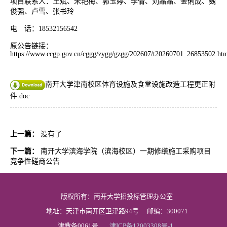
项目联系人：王斌、朱艳梅、郭玉婷、李倩、刘晶晶、金俐成、魏
俊强、卢雪、张书玲
电 话：
18532156542
原公告链接：
https://www.ccgp.gov.cn/cggg/zygg/gzgg/202607/t20260701_26853502.ht
南开大学津南校区体育设施及食堂设施改造工程更正附
件.doc
上一篇：
没有了
下一篇：
南开大学滨海学院（滨海校区）一期修缮施工采购项目
竞争性磋商公告
版权所有：南开大学招投标管理办公室
地址：天津市南开区卫津路94号
邮编：300071
津教备0061号
津ICP备12003308号-1