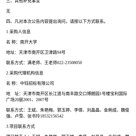
三、其他补充事宜
无
四、凡对本次公告内容提出询问，请按以下方式联系。
1.采购人信息
名
称：南开大学
地址：天津市南开区卫津路
94号
联系方式：满老师、王老师
022-23508050
2.采购代理机构信息
名
称：中钰招标有限公司
地 址：天津市南开区长江道与南丰路交口博朗园
1号楼宝利国际
广场20层2001、2007号
联系方式：王斌、朱艳梅、郭玉婷、李倩、刘晶晶、金俐成、魏俊
强、卢雪、张书玲
18532156542
3.项目联系方式