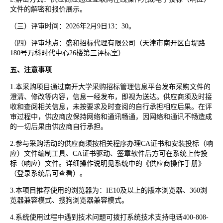
文件的解密和报价展示。
（三）
评审时间
：
2026年2月9日13：30。
（四）
评审地点
：盛和招标代理有限公司（天津市南开区白堤路
180号万科时代中心26楼第三评标室）
五、注意事项
1.本采购项目通过南开大学采购招标管理信息平台发布采购文件的
澄清、修改等内容，信息一经发布，即视为送达。供应商须及时接
收和查阅相关信息，未按要求及时查阅的自行承担相应后果。在评
审过程中，供应商应保持网络和通讯畅通，因网络和通讯不畅造成
的一切后果由供应商自行承担。
2.参与采购活动的供应商须按相关程序办理CA证书和安装投标（响
应）文件编制工具、CA证书驱动、签章软件后方可在系统上传投
标（响应）文件。详细操作说明见系统中的《供应商操作手册》
（登录系统后可查看）。
3.本项目推荐使用的浏览器为：IE10及以上的版本浏览器、360浏
览器兼容模式、搜狗浏览器兼容模式。
4.系统使用过程中遇到技术问题可拨打系统技术支持电话400-808-