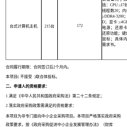
括：CPU:≥I
线程数20；内
≥DDR4-320
D；显卡:≥4
172
台式计算机主机
215
台
电源；还原
还原功能；键
鼠标；具体
需求书。
合同履行期限：合同签订后2个月内。
本项目( 不接受 )联合体投标。
二、申请人的资格要求：
1.满足《中华人民共和国政府采购法》第二十二条规定；
2.落实政府采购政策需满足的资格要求：
本项目为非专门面向中小企业采购项目。本项目严格落实政府采购
政策要求，按《政府采购促进中小企业发展管理办法》（财库