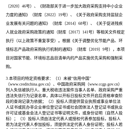
〔2020〕46号）、《财政部关于进一步加大政府采购支持中小企业
力度的通知》（财库〔2022〕19号）、《关于政府采购支持监狱企
业发展有关问题的通知》（财库〔2014〕68号）、《关于促进残疾
人就业政府采购政策的通知（财库〔2017〕141号）等相关文件规定
执行（以上政策不重复享受）。根据《关于调整优化节能产品、环
境标志产品政府采购执行机制的通知》（财库〔2019〕9号），本项
目对国家节能、环境标志品目清单内的产品实施优先采购和强制采
购。
3.本项目的特定资格要求：（1）未被“信用中国”
（www.creditchina.gov.cn）、中国政府采购网（www.ccgp.gov.cn）
列入失信被执行人、重大税收违法案件当事人名单、政府采购严重
违法失信行为记录名单，具体以开标日投标文件开启后资格审查阶
段的查询记录为依据；（2）投标人须提供营业执照或事业单位法
人证书或民办非企业单位登记证书或社会团体法人登记证书或执业
许可证或基金会法人登记证书等证明文件，或身份证明（自然人投
标）；（3）投标人须由法定代表人或授权代表参加投标，投标人
若为法定代表人参加投标，须提供法定代表人身份证明；投标人若