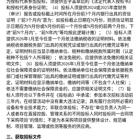
为授权代表参加投标，须提供签字盖章后的《法定代表人授权书》
和授权代表身份证明；（4）投标人须提供2024或2025年度财务
（审计）报告或投标截止时间所在月份前3个月内银行出具的资信
证明（“前3个月内”意为：如投标截止日期在N月份，则资信证明显
示日期应为N月份或N月份的前一个月份或N月份的前两个月份，下
述“前N个月内”、“前N年内”等均按此逻辑计推）；（5）投标人须
提供2026年1月至今任意一个月依法缴纳税收的证明材料。依法缴
纳税收依据税务部门出具的完税凭证或银行出具的代缴凭证等判
定，证明材料应当显示缴纳单位、税种和缴纳税款所属时期（认定
税种不包括个人所得税）；依法免税的，应提供依法免缴的相关证
明文件；（6）投标人须提供2026年1月至今任意一个月依法缴纳单
位社会保障资金的证明材料。依法缴纳单位社会保障资金依据税务
部门或社保管理部门出具的缴纳证明或银行出具的代缴凭证等判
定，证明材料应显示缴纳单位、缴纳时间等（不包含个人社保）；
依法不需要缴纳社会保障资金的，应提供相关证明文件；（7）投
标人须符合以下条件并在《投标函》中承诺：参加本次招标活动前
三年内，在经营活动中没有重大违法记录；具有履行合同所必需的
设备和专业技术能力；非联合体投标；不存在“单位负责人为同一
人或者存在直接控股、管理关系的不同投标人同时投标同一合同项
下采购项目”的情形；不是为本采购项目提供整体设计、规范编
制、项目管理、监理或检测等服务的供应商。
三、获取招标文件