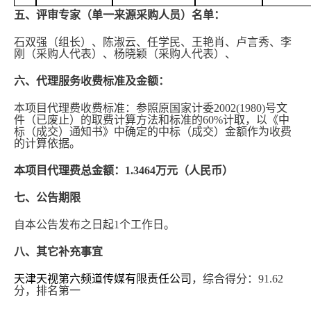
五、评审专家（单一来源采购人员）名单：
石双强（组长）、陈淑云、任学民、王艳肖、卢言秀
、李
刚（采购人代表）、杨晓颖（采购人代表）、
六、代理服务收费标准及金额：
本项目代理费收费标准：参照原国家计委
2002(1980)号文
件（已废止）的取费计算方法和标准的60%计取，以《中
标（成交）通知书》中确定的中标（成交）金额作为收费
的计算依据。
本项目代理费总金额：
1.3464万元（人民币）
七、公告期限
自本公告发布之日起
1个工作日。
八、其它补充事宜
天津天视第六频道传媒有限责任公司
，综合得分：
91.62
分，排名第一