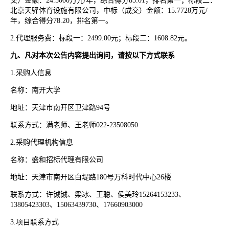
交）金额：24.5000万元/年，综合得分85.01，排名第一；标段二：
北京天驿体育设施有限公司，中标（成交）金额：15.7728万元/
年，综合得分78.20，排名第一。
2.代理服务费：标段一：2499.00元；标段二：1608.82元。
九、凡对本次公告内容提出询问，请按以下方式联系
1.采购人信息
名称：南开大学
地址：天津市南开区卫津路
94号
联系方式：满老师、王老师
022-23508050
2.采购代理机构信息
名称：盛和招标代理有限公司
地址：天津市南开区白堤路
180号万科时代中心26楼
联系方式：许铖铖、梁冰、王聪、侯美玲
15264153233、
13805423303、15063439730、17660903000
3.项目联系方式