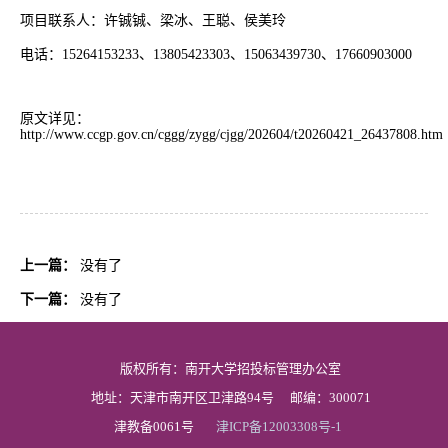
项目联系人：许铖铖、梁冰、王聪、侯美玲
电话：
15264153233、13805423303、15063439730、17660903000
原文详见：
http://www.ccgp.gov.cn/cggg/zygg/cjgg/202604/t20260421_26437808.htm
上一篇：
没有了
下一篇：
没有了
版权所有：南开大学招投标管理办公室
地址：天津市南开区卫津路94号
邮编：300071
津教备0061号
津ICP备12003308号-1