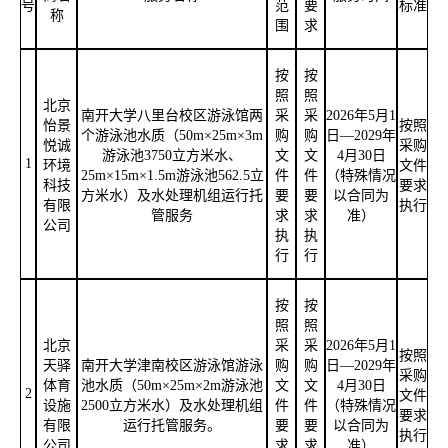
号
范
要
标准
称
围
求
按
按
照
照
北京
南开大学八里台校区游泳馆两
采
采
2026年5月1
怡景
按照
个游泳池水质（
50m×25m×3m
购
购
日—2029年
悦诚
采购
游泳池3750立方米水、
文
文
4月30日
1
环境
文件
25m×15m×1.5m游泳池562.5立
件
件
（特殊情况
科技
要求
方米水）及水处理机组运行托
要
要
以合同为
有限
执行
管服务
求
求
准）
公司
执
执
行
行
按
按
照
照
北京
采
采
2026年5月1
按照
天驿
南开大学津南校区游泳馆游泳
购
购
日—2029年
采购
体育
池水质（
50m×25m×2m游泳池
文
文
4月30日
2
文件
设施
2500立方米水）及水处理机组
件
件
（特殊情况
要求
有限
运行托管服务。
要
要
以合同为
执行
公司
求
求
准）