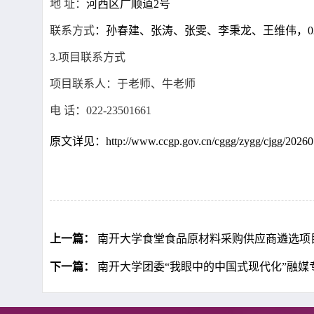
地
址：
河西区广顺道
2号
联系方式
：
孙春建、张涛、张雯、李秉龙、王维伟
，
0
3.项目联系方式
项目联系人：
于老师、牛老师
电
话：
022-23501661
原文详见：
http://www.ccgp.gov.cn/cggg/zygg/cjgg/202
上一篇：
南开大学食堂食品原材料采购供应商遴选项目（
下一篇：
南开大学团委“我眼中的中国式现代化”融媒专题