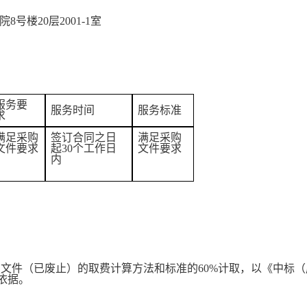
院8号楼20层2001-1室
服务要
服务时间
服务标准
求
满足采购
签订合同之日
满足采购
文件要求
起
30个工作日
文件要求
内
980)号文件（已废止）的取费计算方法和标准的60%计取，以《
依据。