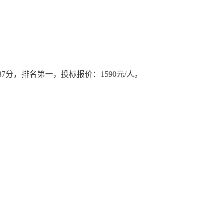
.87分，排名第一，
投标报价：
1590
元
/人
。
。