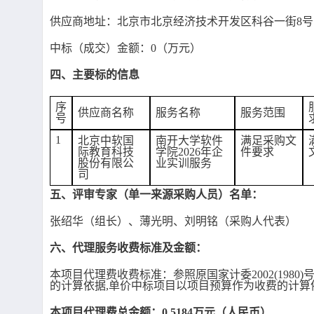
供应商地址：北京市
北京经济技术开发区科谷一街
8号
中标（成交）金额：
0（万元）
四、主要标的信息
序
供应商名称
服务名称
服务范围
号
1
北京中软国
南开大学软件
满足采购文
际教育科技
学院
2026年企
件要求
股份有限公
业实训服务
司
五、评审专家（单一来源采购人员）名单：
张绍华（组长）、薄光明
、刘明铭（采购人代表）
六、代理服务收费标准及金额：
本项目代理费收费标准：
参照原国家计委
2002(1
的计算依据,单价中标项目以项目预算作为收费的计算
本项目代理费总金额：
0.5184万元（人民币）