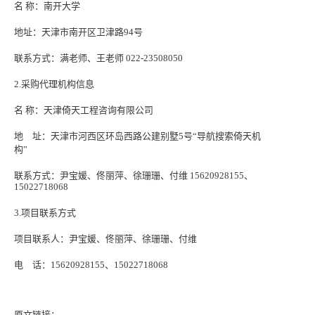
名
称：南开大学
地址：天津市南开区卫津路
94号
联系方式：满老师、王老师
022-23508050
2.采购代理机构信息
名
称：天津倚天工程咨询有限公司
地 址：天津市河西区环岛西路公建别墅
5号“导航搜索倚天机
构”
联系方式：尹宝媛、佟丽萍、徐珊珊、付维
15620928155、
15022718068
3.项目联系方式
项目联系人：尹宝媛、佟丽萍、徐珊珊、付维
电 话：
15620928155、15022718068
原文链接：