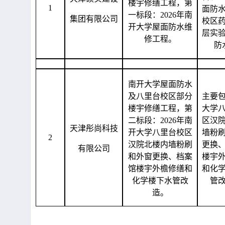
楼宇修缮工程，第
1
面防
一标段：
2026年南
集团有限公司
校区
开大学屋面防水维
层实
修工程。
防
南开大学屋面防水
及八里台校区部分
主要
楼宇修缮工程，第
大学
二标段：
2026年南
区汉
天津彤尚科技
开大学八里台校区
墙粉
2
汉院北楼内墙粉刷
更换
有限公司
和外窗更换、档案
楼宇
馆楼宇外檐修缮和
和化
化学楼下水管改
管
造。