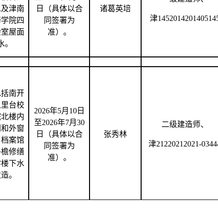
水及津南
日（具体以合
诸葛英培
津
145201420140514
药学院四
同签署为
验室屋面
准）。
水。
包括南开
八里台校
2026年5月10日
院北楼内
至2026年7月30
二级建造师、
刷和外窗
日（具体以合
张秀林
、档案馆
津
21220212021-0344
同签署为
外檐修缮
准）。
学楼下水
改造。