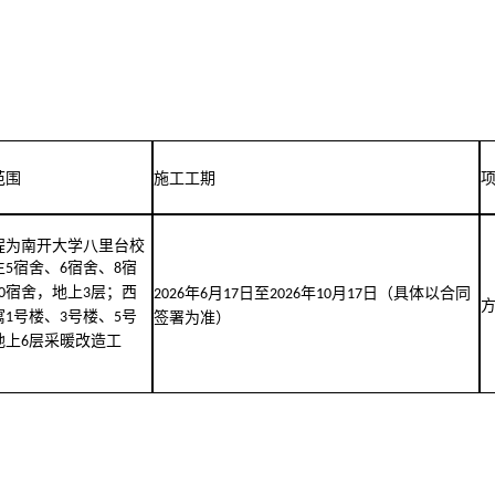
范围
施工工期
程为南开大学八里台校
生
宿舍、
宿舍、
宿
5
6
8
宿舍，地上
层；西
0
3
年
月
日至
年
月
日（具体以合同
2026
6
17
2026
10
17
寓
号楼、
号楼、
号
1
3
5
签署为准）
地上
层采暖改造工
6