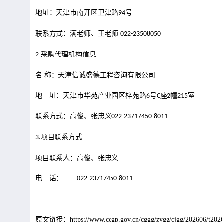
地址：天津市南开区卫津路
号
94
联系方式：满老师、王老师
022-23508050
采购代理机构信息
2.
名
称：天津信诚盛德工程咨询有限
地 址：天津市华苑产业园区梓苑路
号
座
幢
6
C
2
215
联系方式：高俊、张忠义
022-23717450-8011
项目联系方式
3.
项目联系人：高俊、张忠义
电 话：
022-23717450-8011
原文链接：https://www.ccgp.gov.cn/cggg/zygg/cjgg/202606/t202