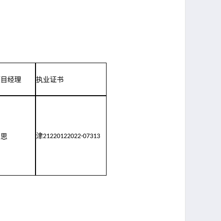
项目经理
执业证书
津
方思
21220122022-07313