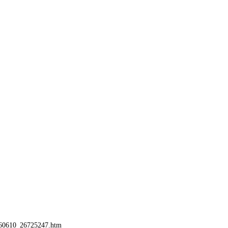
公司
室
60610_26725247.htm