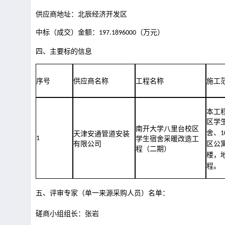
供应商地址：北辰经济开发区
中标（成交）金额：
（万元）
197.1896000
四、
主要标的信息
序号
供应商名称
工程名称
施工
本工
区学
南开大学八里台校区
舍、
1
天津安通管道安装
1
学生宿舍采暖改造工
有限公司
区公
程（二期）
楼，
程。
五、评审专家（单一来源采购人员）名单：
磋商小组组长：张岩