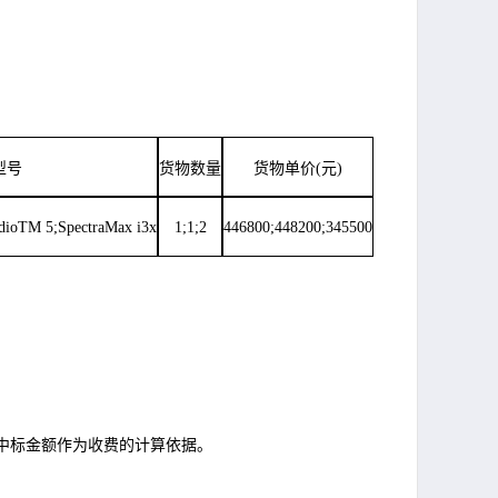
型号
货物数量
货物单价
(元)
dioTM 5;SpectraMax i3x
1;1;2
446800;448200;345500
定的中标金额作为收费的计算依据。