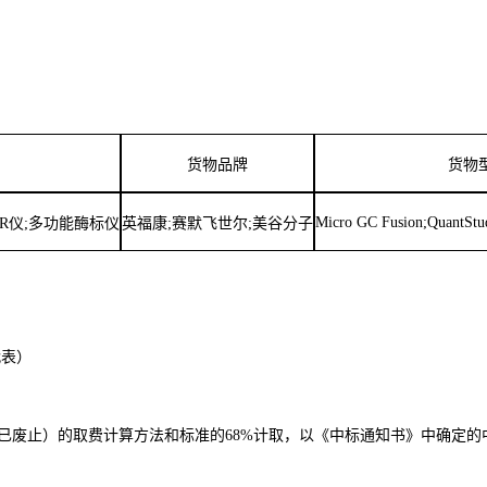
货物品牌
货物
Micro GC Fusion;QuantStu
CR仪;多功能酶标仪
英福康
;赛默飞世尔;美谷分子
代表）
)号文件（已废止）的取费计算方法和标准的68%计取，以《中标通知书》中确