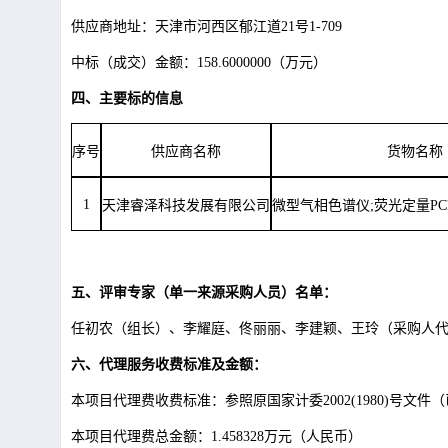
供应商地址：天津市河西区郁江道
21号1-709
中标（成交）金额：
158.6000000（万元）
四、主要标的信息
序号
供应商名称
货物名称
1
天津睿泽科技发展有限公司
微型气相色谱仪
;荧光定量P
五、评审专家（单一来源采购人员）名单：
任初农（组长）、李耀庭、佟丽丽、李建颖、王玲（采购人
六、代理服务收费标准及金额：
本项目代理费收费标准：参照原国家计委
2002(1980
本项目代理费总金额：
1.458328万元（人民币）