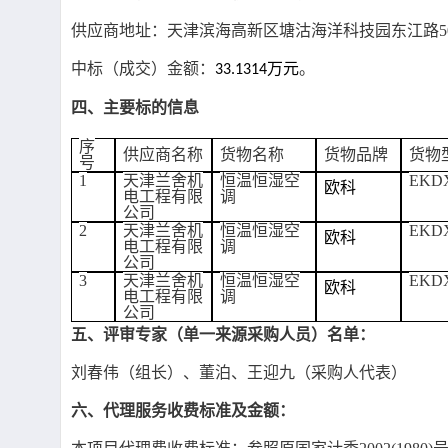
供应商地址：天津滨海高新区塘沽海洋科技园东江路
中标（成交）金额：
万元
。
33
.
1314
四、主要标的信息
序
供应商名称
货物名称
货物品牌
货物
号
1
天津兰舍机
恒温恒湿空
EKD
欧
科
电工程有限
调
公司
2
天津兰舍机
恒温恒湿空
EKD
欧
科
电工程有限
调
公司
3
天津兰舍机
恒温恒湿空
EKD
欧
科
电工程有限
调
公司
五、评审专家（单一来源采购人员）名单：
刘春伟（组长）、董泊、
王迎九（采购人代表）
六、代理服务收费标准及金额：