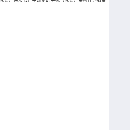
中标（成交）通知书》中确定的中标（成交）金额作为收费