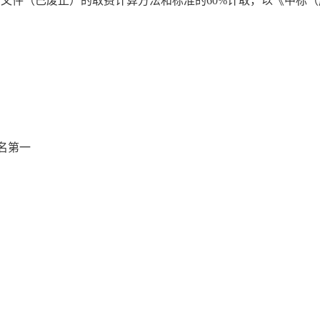
980)号文件（已废止）的取费计算方法和标准的60%计取，以《
名第一
。