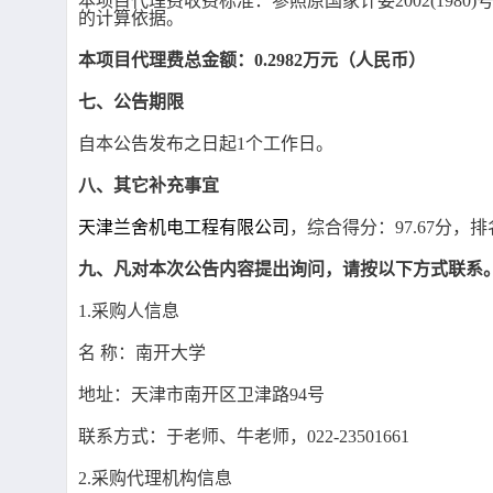
本项目代理费收费标准：参照原国家计委
2002(1
的计算依据。
本项目代理费总金额：
0
.
2982
万元（人民币）
七、公告期限
自本公告发布之日起
1个工作日。
八、其它补充事宜
天津兰舍机电工程有限公司
，综合得分：
97
.
67
分，排
九、凡对本次公告内容提出询问，请按以下方式联系
1.采购人信息
名
称：南开大学
地址：天津市南开区卫津路
94号
联系方式：
于老师、牛老师，
022-23501661
2.采购代理机构信息