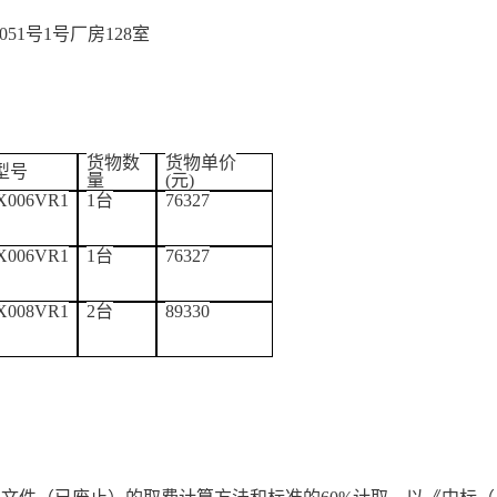
5051号1号厂房128室
货物数
货物单价
型号
量
(元)
X006VR1
1台
76327
X006VR1
1台
76327
X008VR1
2
台
89330