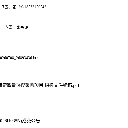
、卢雪、张书玲
18532156542
成、卢雪、张书玲
t20260708_26893436.htm
温滴定微量热仪采购项目 招标文件终稿.pdf
6H038N)成交公告