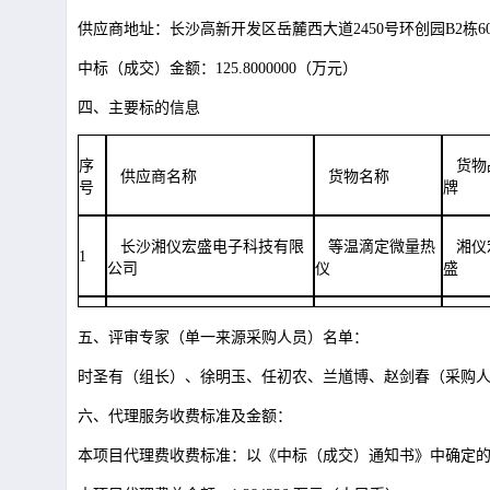
供应商地址：长沙高新开发区岳麓西大道
2450号环创园B2栋6
中标（成交）金额：
125.8000000（万元）
四、主要标的信息
序
货物
供应商名称
货物名称
号
牌
长沙湘仪宏盛电子科技有限
等温滴定微量热
湘仪
1
公司
仪
盛
五、评审专家（单一来源采购人员）名单：
时圣有（组长）、徐明玉、任初农、兰馗博、赵剑春（采购
六、代理服务收费标准及金额：
本项目代理费收费标准：以《中标（成交）通知书》中确定