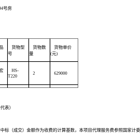
04号房
品
货物型
货物数
货物单价
号
量
(元)
宏
HS-
2
629000
T220
人代表）
的中标（成交）金额作为收费的计算基数，本项目代理服务费参照国家计