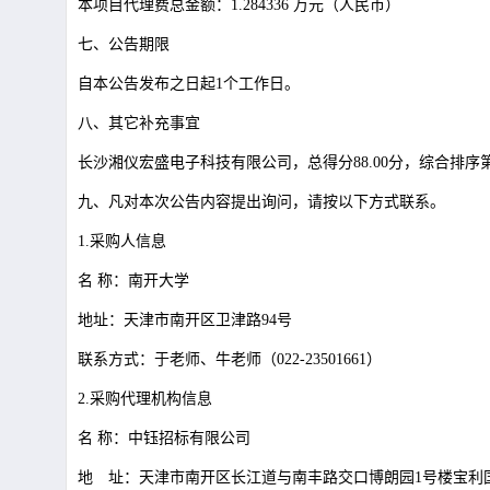
本项目代理费总金额：
1.284336 万元（人民币）
七、公告期限
自本公告发布之日起
1个工作日。
八、其它补充事宜
长沙湘仪宏盛电子科技有限公司，总得分
88.00分，综合排序
九、凡对本次公告内容提出询问，请按以下方式联系。
1.采购人信息
名
称：南开大学
地址：天津市南开区卫津路
94号
联系方式：于老师、牛老师（
022-23501661）
2.采购代理机构信息
名
称：中钰招标有限公司
地 址：天津市南开区长江道与南丰路交口博朗园
1号楼