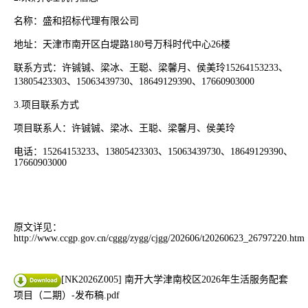
名称：盛和招标代理有限公司
地址：天津市南开区白堤路
180
号万科时代中心
26
楼
联系方式：许铖铖、梁冰、王聪、梁馨月、侯美玲
15264153233
、
13805423303
、
15063439730
、
18649129390
、
17660903000
3.
项目联系方式
项目联系人：许铖铖、梁冰、王聪、梁馨月、侯美玲
电话：
15264153233
、
13805423303
、
15063439730
、
18649129390
、
17660903000
原文详见：
http://www.ccgp.gov.cn/cggg/zygg/cjgg/202606/t20260623_26797220.htm
[NK2026Z005] 南开大学津南校区2026年生活服务配套
项目（二期）-发布稿.pdf