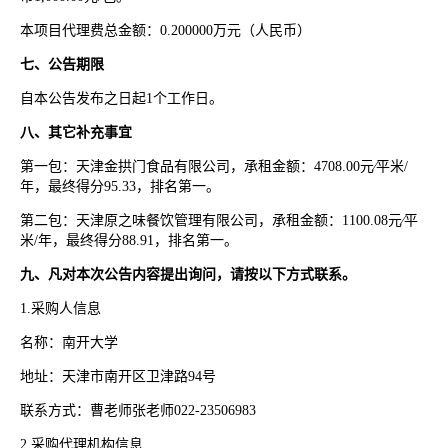
本项目代理费总金额：
0.200000
万元（人民币）
七、公告期限
自本公告发布之日起
1
个工作日。
八、其它补充事宜
第一包：天津金拱门食品有限公司，承租金额：
4708.00
元∕平米
/
年，最终得分
95.33
，排名第一。
第二包：天津原之味餐饮管理有限公司，承租金额：
1100.08
元∕平
米
/
年，最终得分
88.91
，排名第一。
九、凡对本次公告内容提出询问，请按以下方式联系。
1.
采购人信息
名称：南开大学
地址：天津市南开区卫津路
94
号
联系方式：曹老师张老师
022-23506983
2.
采购代理机构信息