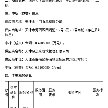
二、项目名称：
南开大学津南校区
2026
年生活服务配套项目（二
期）
三、中标（成交）信息
供应商名称：天津金拱门食品有限公司
供应商地址：天津市河西区围堤道
212
号
3
层
301
号商铺（存在多址
信息）
中标（成交）金额：
0.4708000
（万元）。
供应商名称：天津原之味餐饮管理有限公司
供应商地址：天津市静海区静海镇后杨庄村六区
6
排
18
号
中标（成交）金额：
0.1100080
（万元）
四、主要标的信息
供应
序
服务范
服务
服务标
商名
服务名称
服务时间
号
围
要求
准
称