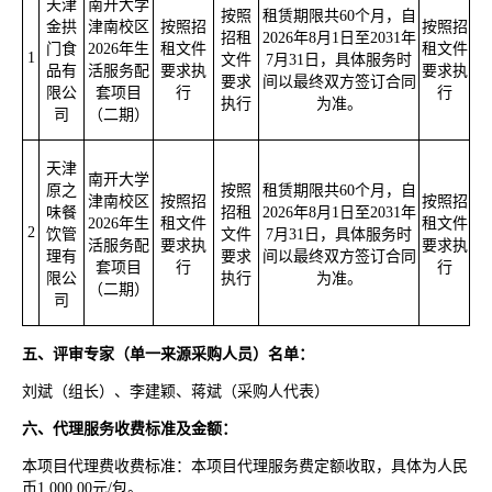
天津
南开大学
按照
租赁期限共
60
个月，自
金拱
津南校区
按照招
按照招
招租
2026
年
8
月
1
日至
2031
年
门食
2026
年生
租文件
租文件
1
文件
7
月
31
日，具体服务时
品有
活服务配
要求执
要求执
要求
间以最终双方签订合同
限公
套项目
行
行
执行
为准。
司
（二期）
天津
南开大学
原之
按照
租赁期限共
60
个月，自
津南校区
按照招
按照招
味餐
招租
2026
年
8
月
1
日至
2031
年
2026
年生
租文件
租文件
2
饮管
文件
7
月
31
日，具体服务时
活服务配
要求执
要求执
理有
要求
间以最终双方签订合同
套项目
行
行
限公
执行
为准。
（二期）
司
五、评审专家（单一来源采购人员）名单：
刘斌（组长）、李建颖、蒋斌（采购人代表）
六、代理服务收费标准及金额：
本项目代理费收费标准：本项目代理服务费定额收取，具体为人民
币
1,000.00
元
/
包。