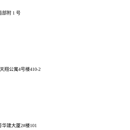
部附 1 号
公寓4号楼410-2
建大厦2#楼101