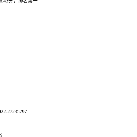
.43分，排名第一
。
1
司
号501室
杨晓彤 022-27235797
彤