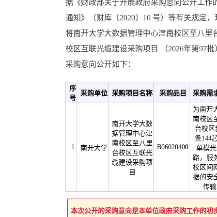
据《财政部关于开展政府采购意向公开工作
通知》（财库〔2020〕10 号）等有关规定，
将南开大学大数据管理中心津南校区至八里
校区互联光缆建设采购项目 （2026年第97批
采购意向公开如下：
序
采购单位
采购项目名称
采购品目
采购需
号
为南开
南校区
南开大学大数
台校区
据管理中心津
条144
南校区至八里
1
B06020400
南开大学
单模光
台校区互联光
路，服
缆建设采购项
校区间
目
据的安
传输
本次公开的采购意向是本单位政府采购工作的初