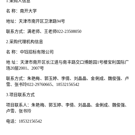
1.
采购人信息
名 称：南开大学
地址：天津市南开区卫津路
94
号
联系方式：满老师、王老师
022-23508050
2.
采购代理机构信息
名 称：中钰招标有限公司
地 址：天津市南开区长江道与南丰路交口博朗园
1
号楼宝利国际广
场
20
层
2001
、
2007
号
联系方式：朱艳梅、郭玉婷、李倩、刘晶晶、金俐成、魏俊强、卢
雪、张书玲
022-29760665
、
18532156542
3.
项目联系方式
项目联系人：朱艳梅、郭玉婷、李倩、刘晶晶、金俐成、魏俊强、
卢雪、张书玲
电话：
18532156542