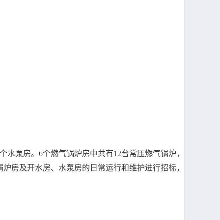
个水泵房。6个燃气锅炉房中共有12台常压燃气锅炉，
锅炉房及开水房、水泵房的日常运行和维护进行招标，