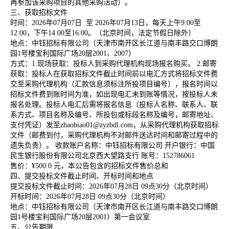
再参加该采购项目的其他采购活动）。
三、获取招标文件
时间：
2026年07月07日 至 2026年07月13日，每天上午9:00至
12:00，下午14:00至16:00。（北京时间，法定节假日除外）
地点：中钰招标有限公司（天津市南开区长江道与南丰路交口博朗
园
1号楼宝利国际广场20层2001、2007）
方式：
1.现场获取：投标人到采购代理机构现场报名购买。 2.邮寄
获取：投标人在获取招标文件截止时间前以电汇方式将招标文件费
交至采购代理机构（汇款信息须标注所投项目编号），报名时间以
招标文件费到账时间为准，如出现电汇未到账等情况，按投标人未
报名处理。投标人电汇后需将报名信息（投标人名称、联系人、联
系方式、项目名称及编号、所投包或标段名称及编号，邮寄地址、
支付凭证）发至zhaobiao01@zyzbdl.com，从采购代理机构获取招标
文件（邮费到付，采购代理机构不对邮件送达时间和邮寄过程中的
遗失负责）。 收款账户名称：中钰招标有限公司 开户银行：中国
民生银行股份有限公司北京西大望路支行 账号：152786061
售价：¥
500.0 元，本公告包含的招标文件售价总和
四、提交投标文件截止时间、开标时间和地点
提交投标文件截止时间：
2026年07月28日 09点30分（北京时间）
开标时间：
2026年07月28日 09点30分（北京时间）
地点：中钰招标有限公司（天津市南开区长江道与南丰路交口博朗
园
1号楼宝利国际广场20层2001）第一会议室
五、公告期限