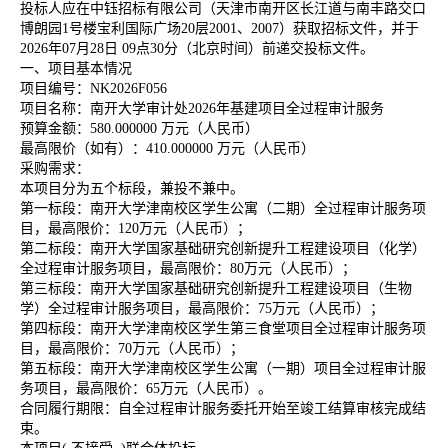
投标人应在中钰招标有限公司（天津市南开区长江道与南丰路交口
博朗园1号楼宝利国际广场20层2001、2007）获取招标文件，并于
2026年07月28日 09点30分（北京时间）前递交投标文件。
一、项目基本情况
项目编号：
NK2026F056
项目名称：南开大学审计处
2026年基建项目全过程审计服务
预算金额：
580.000000 万元（人民币）
最高限价（如有）：
410.000000 万元（人民币）
采购需求：
本项目分为五个标段，兼投不兼中。
第一标段：南开大学津南校区学生公寓（二期）全过程审计服务项
目，最高限价：
120万元（人民币）；
第二标段：南开大学国家基础研究创新提升工程建设项目（化学）
全过程审计服务项目，最高限价：
80万元（人民币）；
第三标段：南开大学国家基础研究创新提升工程建设项目（生物
学）全过程审计服务项目，最高限价：
75万元（人民币）；
第四标段：南开大学津南校区学生第三食堂项目全过程审计服务项
目，最高限价：
70万元（人民币）；
第五标段：南开大学津南校区学生公寓（一期）项目全过程审计服
务项目，最高限价：
65万元（人民币）。
合同履行期限：自全过程审计服务委托开始至竣工结算审核完成结
束。