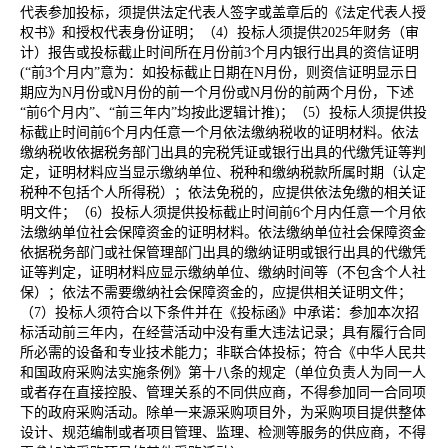
代表参加投标，须提供法定代表人签字或盖章后的《法定代表人授
权书》和授权代表身份证明；（4）投标人须提供2025年财务（审
计）报告或投标截止时间所在月份前3个月内银行出具的资信证明
(“前3个月内”意为：如投标截止日期在N月份，则资信证明显示日
期应为N月份或N月份的前一个月份或N月份的前两个月份，下述
“前6个月内”、“前三年内”均按此逻辑计推)；（5）投标人须提供投
标截止时间前6个月内任意一个月依法缴纳税收的证明材料。依法
缴纳税收依据税务部门出具的完税凭证或银行出具的代缴凭证等判
定，证明材料应当显示缴纳单位、税种和缴纳税款所属时期（认定
税种不包括个人所得税）；依法免税的，应提供依法免缴的相关证
明文件；（6）投标人须提供投标截止时间前6个月内任意一个月依
法缴纳单位社会保障资金的证明材料。依法缴纳单位社会保障资金
依据税务部门或社保管理部门出具的缴纳证明或银行出具的代缴凭
证等判定，证明材料应显示缴纳单位、缴纳时间等（不包含个人社
保）；依法不需要缴纳社会保障资金的，应提供相关证明文件；
（7）投标人须符合以下条件并在《投标函》中承诺：参加本次招
标活动前三年内，在经营活动中没有重大违法记录；具有履行合同
所必需的设备和专业技术能力；非联合体投标；符合《中华人民共
和国政府采购法实施条例》第十八条的规定（单位负责人为同一人
或者存在直接控股、管理关系的不同供应商，不得参加同一合同项
下的政府采购活动。除单一来源采购项目外，为采购项目提供整体
设计、规范编制或者项目管理、监理、检测等服务的供应商，不得