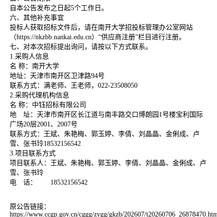
自本公告发布之日起
5个工作日。
六、其他补充事宜
投标人获取招标文件后，请在南开大学招投标管理办公室网站
（
https://nkzbb.nankai.edu.cn
）
“供应商注册”栏目进行注册。
七、对本次招标提出询问，请按以下方式联系。
1.采购人信息
名
称：南开大学
地址：天津市南开区卫津路
94号
联系方式：满老师、王老师，
022-23508050
2.采购代理机构信息
名
称：中钰招标有限公司
地 址：天津市南开区长江道与南丰路交口博朗园
1号楼宝利国际
广场20层2001、2007号
联系方式：王斌、朱艳梅、郭玉婷、李倩、刘晶晶、金俐成、卢
雪、张书玲
18532156542
3.项目联系方式
项目联系人：王斌、朱艳梅、郭玉婷、李倩、刘晶晶、金俐成、卢
雪、张书玲
电 话：
18532156542
原公告链接：
https://www.ccgp.gov.cn/cggg/zygg/gkzb/202607/t20260706_26878470.ht