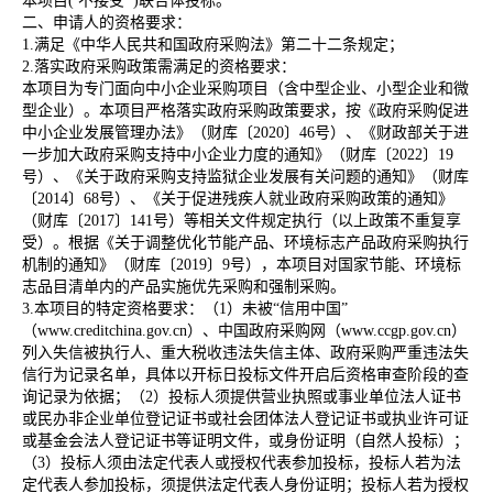
本项目
( 不接受 )联合体投标。
二、申请人的资格要求：
1.满足《中华人民共和国政府采购法》第二十二条规定；
2.落实政府采购政策需满足的资格要求：
本项目为专门面向中小企业采购项目（含中型企业、小型企业和微
型企业）。本项目严格落实政府采购政策要求，按《政府采购促进
中小企业发展管理办法》（财库〔
2020〕46号）、《财政部关于进
一步加大政府采购支持中小企业力度的通知》（财库〔2022〕19
号）、《关于政府采购支持监狱企业发展有关问题的通知》
（财库
〔
2014〕68号）、《关于促进残疾人就业政府采购政策的通知》
（
财库〔
2017〕141号）
等相关文件规定执行（以上政策不重复享
受）。根据《关于调整优化节能产品、环境标志产品政府采购执行
机制的通知》（财库〔
2019〕9号），本项目对国家节能、环境标
志品目清单内的产品实施优先采购和强制采购。
3.本项目的特定资格要求：（1）未被“信用中国”
（www.creditchina.gov.cn）、中国政府采购网（www.ccgp.gov.cn）
列入失信被执行人、重大税收违法失信主体、政府采购严重违法失
信行为记录名单，具体以开标日投标文件开启后资格审查阶段的查
询记录为依据；（2）投标人须提供营业执照或事业单位法人证书
或民办非企业单位登记证书或社会团体法人登记证书或执业许可证
或基金会法人登记证书等证明文件，或身份证明（自然人投标）；
（3）投标人须由法定代表人或授权代表参加投标，投标人若为法
定代表人参加投标，须提供法定代表人身份证明；投标人若为授权