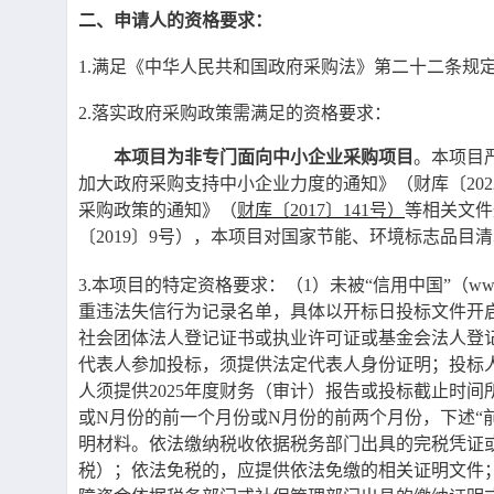
二、申请人的资格要求：
1.满足《中华人民共和国政府采购法》第二十二条规
2.落实政府采购政策需满足的资格要求：
本项目为非专门面向中小企业采购项目
。本项目
加大政府采购支持中小企业力度的通知》（财库〔20
采购政策的通知》（
财库〔
2017〕141号）
等相关文件
〔
2019〕9号），本项目对国家节能、环境标志品
3.本项目的特定资格要求：（1）未被“信用中国”（www.c
重违法失信行为记录名单，具体以开标日投标文件开
社会团体法人登记证书或执业许可证或基金会法人登
代表人参加投标，须提供法定代表人身份证明；投标
人须提供2025年度财务（审计）报告或投标截止时间
或N月份的前一个月份或N月份的前两个月份，下述“前
明材料。依法缴纳税收依据税务部门出具的完税凭证
税）；依法免税的，应提供依法免缴的相关证明文件