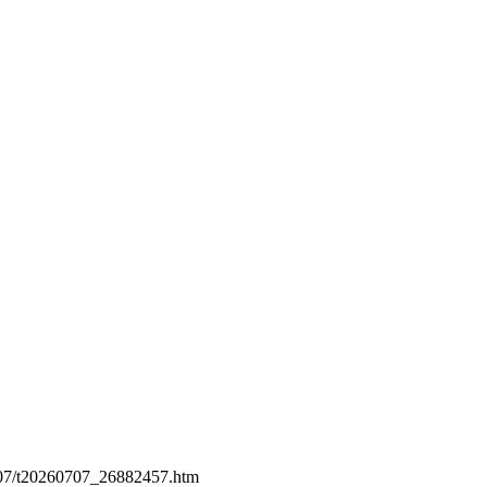
0
限公司
李秉龙、王维伟
607/t20260707_26882457.htm