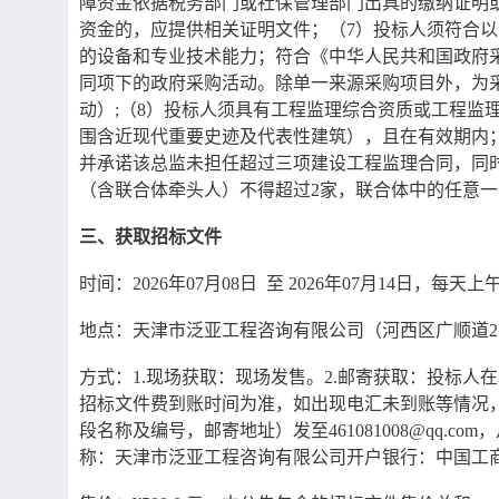
障资金依据税务部门或社保管理部门出具的缴纳证明
资金的，应提供相关证明文件；（7）投标人须符合
的设备和专业技术能力；符合《中华人民共和国政府
同项下的政府采购活动。除单一来源采购项目外，为
动）;（8）投标人须具有工程监理综合资质或工程
围含近现代重要史迹及代表性建筑），且在有效期内
并承诺该总监未担任超过三项建设工程监理合同，同时
（含联合体牵头人）不得超过2家，联合体中的任意
三、获取招标文件
时间：
2026年07月08日 至 2026年07月14日，每天
地点：天津市泛亚工程咨询有限公司（河西区广顺道
方式：
1.现场获取：现场发售。2.邮寄获取：投标
招标文件费到账时间为准，如出现电汇未到账等情况
段名称及编号，邮寄地址）发至461081008@q
称：天津市泛亚工程咨询有限公司开户银行：中国工商银行股