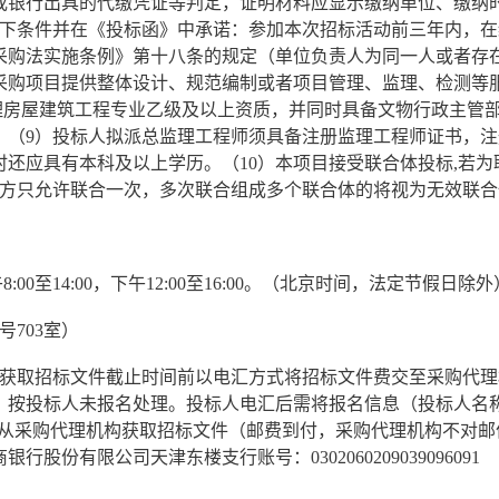
或银行出具的代缴凭证等判定，证明材料应显示缴纳单位、缴纳
以下条件并在《投标函》中承诺：参加本次招标活动前三年内，
采购法实施条例》第十八条的规定（单位负责人为同一人或者存
采购项目提供整体设计、规范编制或者项目管理、监理、检测等
监理房屋建筑工程专业乙级及以上资质，并同时具备文物行政主管
；（9）投标人拟派总监理工程师须具备注册监理工程师证书，
还应具有本科及以上学历。（10）本项目接受联合体投标,若
一方只允许联合一次，多次联合组成多个联合体的将视为无效联合
上午8:00至14:00，下午12:00至16:00。（北京时间，法定节假日除外
2号703室）
人在获取招标文件截止时间前以电汇方式将招标文件费交至采购代
，按投标人未报名处理。投标人电汇后需将报名信息（投标人名
q.com，从采购代理机构获取招标文件（邮费到付，采购代理机构
份有限公司天津东楼支行账号：0302060209039096091