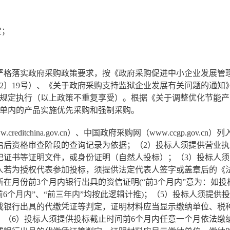
定；
严格落实政府采购政策要求，按《政府采购促进中小企业发展管
22〕19号）、《关于政府采购支持监狱企业发展有关问题的通知
规定执行（以上政策不重复享受）。根据《关于调整优化节能产
目清单内的产品实施优先采购和强制采购。
reditchina.gov.cn）、中国政府采购网（www.ccgp.g
启后资格审查阶段的查询记录为依据；（2）投标人须提供营业
记证书等证明文件，或身份证明（自然人投标）；（3）投标人
人若为授权代表参加投标，须提供法定代表人签字或盖章后的《
所在月份前3个月内银行出具的资信证明(“前3个月内”意为：如
6个月内”、“前三年内”均按此逻辑计推)；（5）投标人须提供
或银行出具的代缴凭证等判定，证明材料应当显示缴纳单位、税
；（6）投标人须提供投标截止时间前6个月内任意一个月依法缴