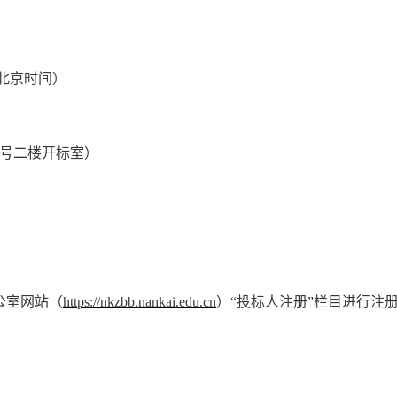
分（北京时间）
2号二楼开标室）
公室网站（
https://nkzbb.nankai.edu.cn
）
“投标人注册”栏目进行注