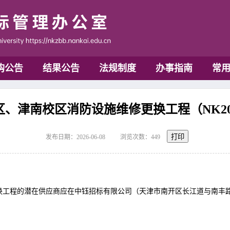
购公告
结果公告
法规制度
办事指南
常
区、津南校区消防设施维修更换工程（NK20
打印
发布日期：2026-06-08
浏览次数：
449
换工程的潜在供应商应在中钰招标有限公司（天津市南开区长江道与南丰路交口
。