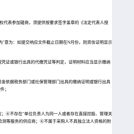
授权代表参加磋商，须提供按要求签字盖章的《法定代表人授
个月内”意为：如提交响应文件截止日期在N月份，则资信证明显示
税凭证或银行出具的代缴凭证等判定，证明材料应当显示缴纳
资金依据税务部门或社保管理部门出具的缴纳证明或银行出具
文件；
；④不存在“
单位负责人为同一人或者存在直接控股、管理关
检测等服务的供应商；⑥不属于采购人不具独立法人资格的附