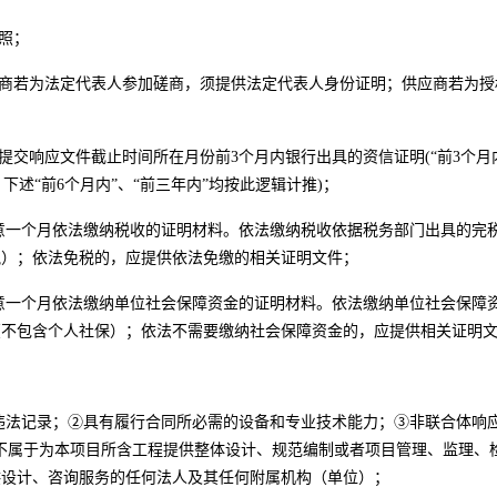
照；
应商若为法定代表人参加磋商，须提供法定代表人身份证明；供应商若为
报告或提交响应文件截止时间所在月份前3个月内银行出具的资信证明(“前3
述“前6个月内”、“前三年内”均按此逻辑计推)；
任意一个月依法缴纳税收的证明材料。依法缴纳税收依据税务部门出具的完
税）；依法免税的，应提供依法免缴的相关证明文件；
任意一个月依法缴纳单位社会保障资金的证明材料。依法缴纳单位社会保障
（不包含个人社保）；依法不需要缴纳社会保障资金的，应提供相关证明
违法记录；②具有履行合同所必需的设备和专业技术能力；③非联合体响应
不属于为本项目所含工程提供整体设计、规范编制或者项目管理、监理、
供设计、咨询服务的任何法人及其任何附属机构（单位）；