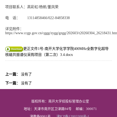
项目联系人：高彩虹/杨帆/董凤荣
电 话： 13114858466/022-84858338
详见附件：
https://www.ccgp.gov.cn/cggg/zygg/gzgg/202603/t20260304_26218431.ht
更正文件1号-南开大学化学学院400MHz全数字化超导
核磁共振谱仪采购项目（第二次）3.4.docx
上一篇：
没有了
下一篇：
没有了
版权所有：南开大学招投标管理办公室
地址：天津市南开区卫津路94号
邮编：300071
津教备0061号
津ICP备12003308号-1