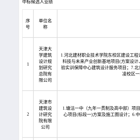
中标候选人业绩
序
单位名
号
称
天津大
学建筑
1.河北建材职业技术学院东校区建设工程
设计规
科技与未来产业创新基地项目(方案设计
1
划研究
验实训保障中心建筑设计服务项目；7.北
总院有
凌校区一
限公司
天津市
建筑设
1.塘沽一中（九年一贯制及高中部）项目
2
计研究
心项目(标段一)方案及施工图设计；6.
院有限
公司