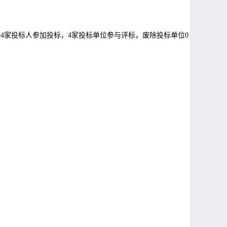
，共4家投标人参加投标，4
家投标单位参与评标，废除投标单位
0