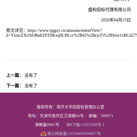
盛和招标代理有限公司
2026年04月15日
原文详见：
https://www.tjggzy.cn/announcementView?
d=YIeacZXi1bORnhZPZMczq9LHLcr%2B45%2BcjsTt%2BSeiz1xRCd
上一篇：
没有了
下一篇：
没有了
版权所有：南开大学招投标管理办公室
地址：天津市南开区卫津路94号
邮编：300071
津教备0061号
津ICP备12003308号-1
津公网安备12010402000967号