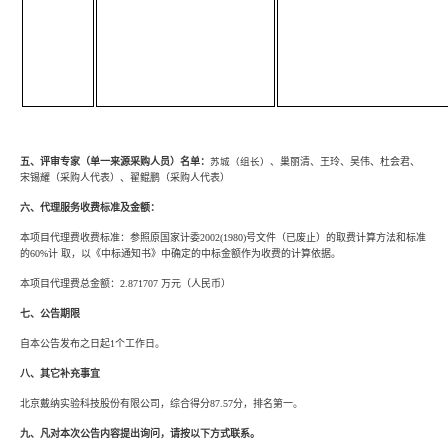
五、评审专家（单一来源采购人员）名单：
苏城（组长）、
巢丽清、王玲、吴伟、杜会君、
宋锡耀（采购人代表）、翟鲲鹏（采购人代表）
六、代理服务收费标准及金额：
本项目代理费收费标准：参照原国家计委2002(1980)号文件（已废止）的取费计算方法和标准
的60%计
取，以《中标通知书》中确定的中标金额作为收费的计算依据。
本项目代理费总金额：2.871707 万元（人民币）
七、公告期限
自本公告发布之日起1个工作日。
八、其它补充事宜
北京戴纳实验科技股份有限公司，综合得分87.57分，排名第一。
九、凡对本次公告内容提出询问，请按以下方式联系。