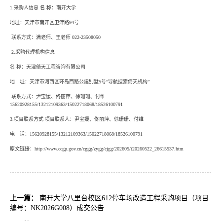
1.采购人信息
名 称：南开大学
地址：天津市南开区卫津路94号
联系方式：满老师、王老师 022-23508050
2.采购代理机构信息
名 称：天津倚天工程咨询有限公司
地 址：天津市河西区环岛西路公建别墅5号“导航搜索倚天机构”
联系方式：尹宝媛、佟丽萍、徐珊珊、付维
15620928155/13212109363/15022718068/18526100791
3.项目联系方式
项目联系人：尹宝媛、佟丽萍、徐珊珊、付维
电 话：15620928155/13212109363/15022718068/18526100791
原文链接：http://www.ccgp.gov.cn/cggg/zygg/cjgg/202605/t20260522_26615537.htm
上一篇：
南开大学八里台校区612停车场改造工程采购项目（项目
编号：NK2026G008）成交公告